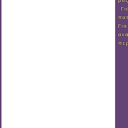
μας
Για
πατ
Γι
αν
περ